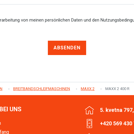
erarbeitung von meinen persönlichen Daten und den Nutzungsbedin
ABSENDEN
EN
BREITBANDSCHLEIFMASCHINEN
MAXX 2
MAXX 2 400 R
BEI UNS
5. kvetna 797
n
+420 569 430
fang