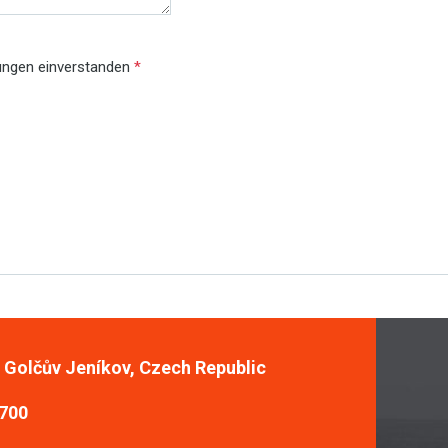
gungen einverstanden
*
, Golčův Jeníkov, Czech Republic
 700