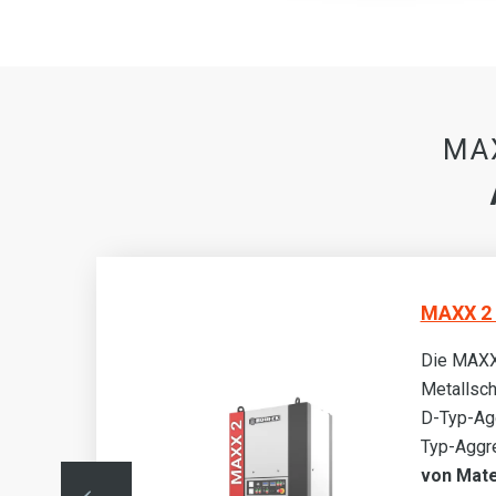
MAX
MAXX 2 
Die MAXX
wei
Metallsch
D-Typ-Ag
is
Typ-Aggr
h
von Mate