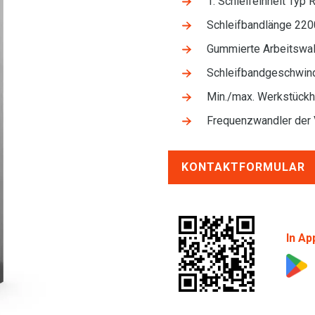
1. Schleifeinheit Typ
Schleifbandlänge 22
Gummierte Arbeitsw
Schleifbandgeschwi
Min./max. Werkstüc
Frequenzwandler der 
KONTAKTFORMULAR
In Ap