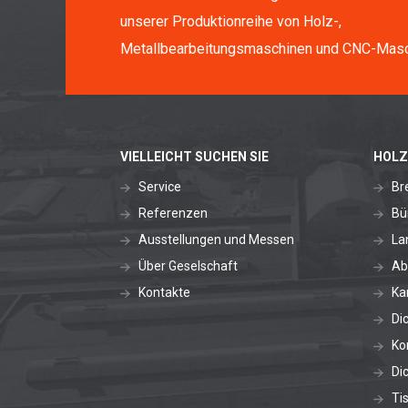
unserer Produktionreihe von Holz-,
Metallbearbeitungsmaschinen und CNC-Masc
VIELLEICHT SUCHEN SIE
HOLZ
Service
Br
Referenzen
Bü
Ausstellungen und Messen
La
Über Geselschaft
Ab
Kontakte
Ka
Di
Ko
Di
Ti