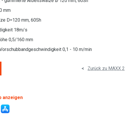
 R - gummierte Arbeitswalze Ø 120 mm, 60Sh
00 mm
alze D=120 mm, 60Sh
ndigkeit 18m/s
khöhe 0,5/160 mm
Vorschubbandgeschwindigkeit 0,1 - 10 m/min
<
Zurück zu MAXX 2
p anzeigen