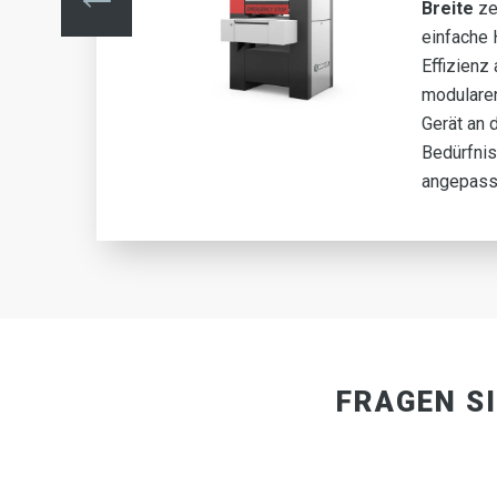
ung
Breite
zei
 des
einfache
Effizienz
modulare
Gerät an 
Bedürfni
angepass
FRAGEN S