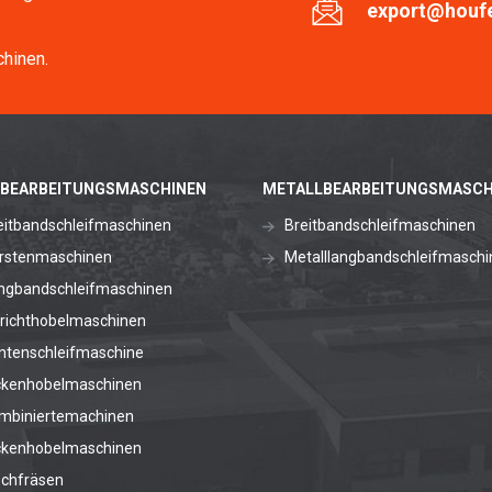
export@houf
hinen.
BEARBEITUNGSMASCHINEN
METALLBEARBEITUNGSMASCH
eitbandschleifmaschinen
Breitbandschleifmaschinen
rstenmaschinen
Metalllangbandschleifmaschi
ngbandschleifmaschinen
richthobelmaschinen
ntenschleifmaschine
ckenhobelmaschinen
mbiniertemachinen
ckenhobelmaschinen
schfräsen