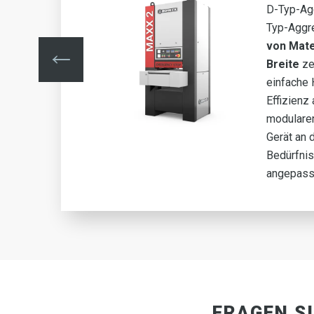
D-Typ-Ag
is
Typ-Aggr
h
von Mate
ung
Breite
zei
 des
einfache
Effizienz
modulare
Gerät an 
Bedürfni
angepass
FRAGEN S