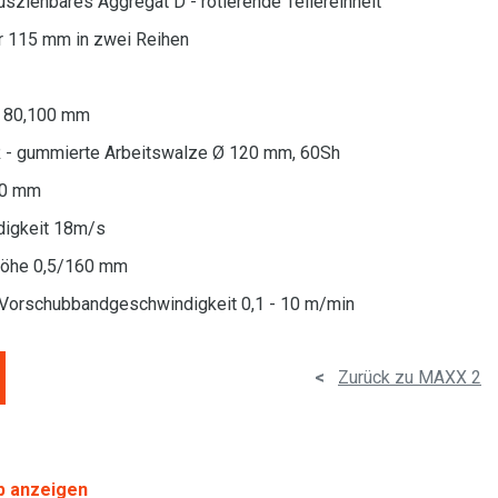
 ausziehbares Aggregat D - rotierende Tellereinheit
 115 mm in zwei Reihen
0, 80,100 mm
 R - gummierte Arbeitswalze Ø 120 mm, 60Sh
00 mm
ndigkeit 18m/s
khöhe 0,5/160 mm
Vorschubbandgeschwindigkeit 0,1 - 10 m/min
<
Zurück zu MAXX 2
p anzeigen