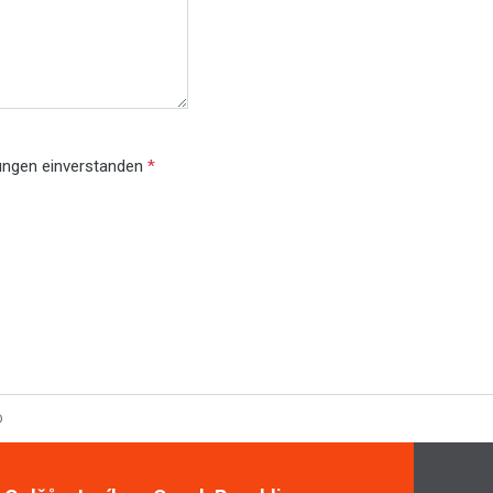
gungen einverstanden
*
D