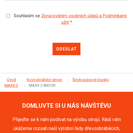
Souhlasím se
Zpracováním osobních údajů a Podmínkami
užití
*
ODESLAT
Úvod
Kovoobráběcí stroje
Širokopásové brusky
MAXX 2
MAXX 2 800 DR
DOMLUVTE SI U NÁS NÁVŠTĚVU
Přijeďte se k nám podívat na výrobu strojů. Rádi vám
ukážeme rozsah naší výrobní řady dřevoobráběcích,