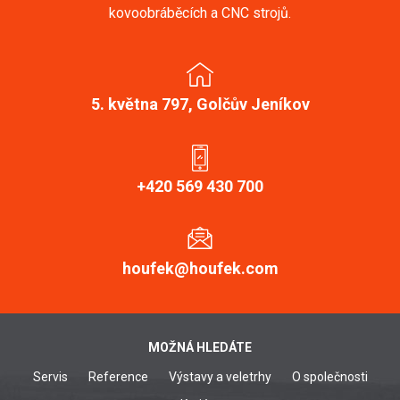
kovoobráběcích a CNC strojů.
5. května 797, Golčův Jeníkov
+420 569 430 700
houfek@houfek.com
MOŽNÁ HLEDÁTE
Servis
Reference
Výstavy a veletrhy
O společnosti