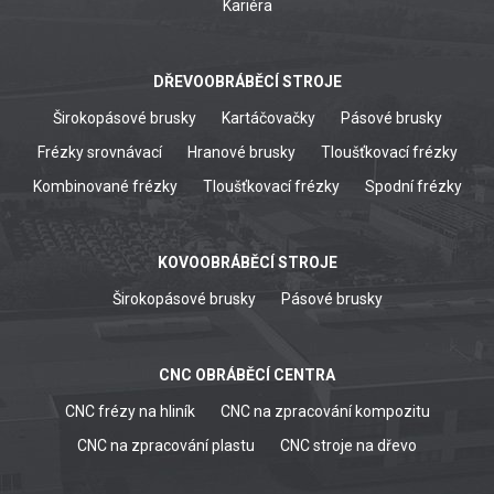
Kariéra
DŘEVOOBRÁBĚCÍ STROJE
Širokopásové brusky
Kartáčovačky
Pásové brusky
Frézky srovnávací
Hranové brusky
Tloušťkovací frézky
Kombinované frézky
Tloušťkovací frézky
Spodní frézky
KOVOOBRÁBĚCÍ STROJE
Širokopásové brusky
Pásové brusky
CNC OBRÁBĚCÍ CENTRA
CNC frézy na hliník
CNC na zpracování kompozitu
CNC na zpracování plastu
CNC stroje na dřevo