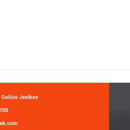
, Golčův Jeníkov
 700
ek.com