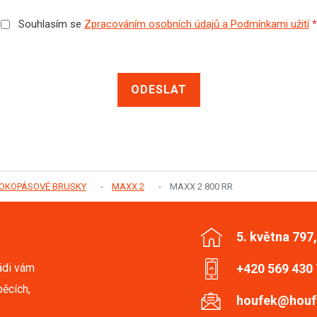
Souhlasím se
Zpracováním osobních údajů a Podmínkami užití
*
ODESLAT
ROKOPÁSOVÉ BRUSKY
MAXX 2
MAXX 2 800 RR
5. května 797
ádi vám
+420 569 430
ěcích,
houfek@houf