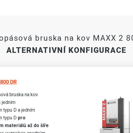
kopásová bruska na kov MAXX 2 8
ALTERNATIVNÍ KONFIGURACE
800 DR
ová bruska na kov
 jedním
 typu D a jedním
m typu D
pro
m materiálů až do šíře