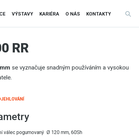
CE
VÝSTAVY
KARIÉRA
O NÁS
KONTAKTY
0 RR
0 mm
se vyznačuje snadným používáním a vysokou
tele.
DJEHLOVÁNÍ
ametry
vní válec pogumovaný Ø 120 mm, 60Sh