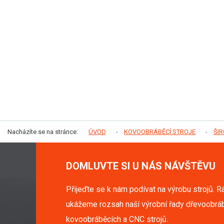
Nacházíte se na stránce:
ÚVOD
KOVOOBRÁBĚCÍ STROJE
ŠI
DOMLUVTE SI U NÁS NÁVŠTĚVU
Přijeďte se k nám podívat na výrobu strojů. R
ukážeme rozsah naší výrobní řady dřevoobráb
kovoobráběcích a CNC strojů.