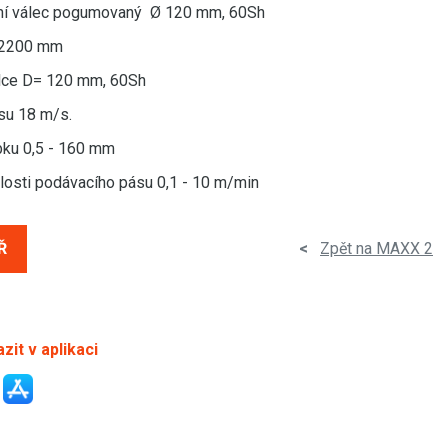
vní válec pogumovaný Ø 120 mm, 60Sh
 2200 mm
lce D= 120 mm, 60Sh
su 18 m/s.
bku 0,5 - 160 mm
hlosti podávacího pásu 0,1 - 10 m/min
Ř
<
Zpět na MAXX 2
zit v aplikaci