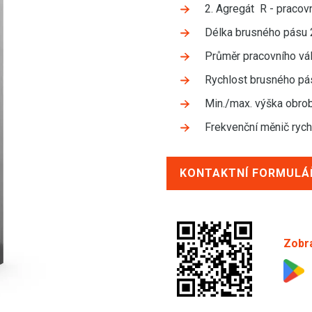
2. Agregát R - praco
Délka brusného pásu
Průměr pracovního vá
Rychlost brusného pá
Min./max. výška obro
Frekvenční měnič ryc
KONTAKTNÍ FORMULÁ
Zobra