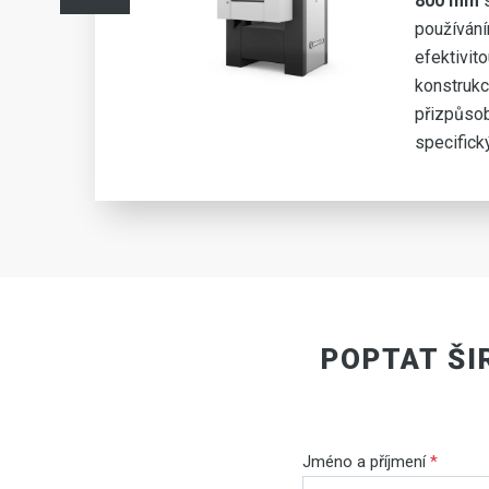
ým
800 mm
s
používán
efektivito
konstruk
přizpůsob
.
specifick
POPTAT ŠI
Jméno a příjmení
*