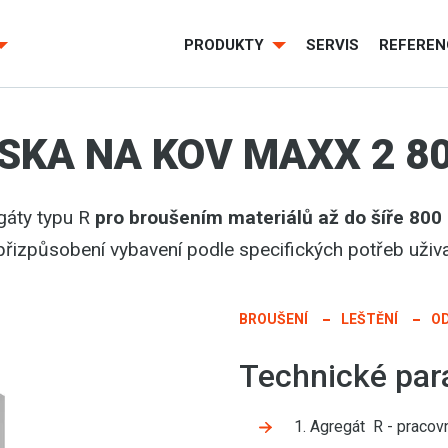
PRODUKTY
SERVIS
REFEREN
KA NA KOV MAXX 2 80
gáty typu R
pro broušením materiálů až do šíře 80
přizpůsobení vybavení podle specifických potřeb uživa
BROUŠENÍ
LEŠTĚNÍ
O
Technické par
1. Agregát R - praco