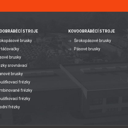
OOBRÁBĚCÍ STROJE
KOVOOBRÁBĚCÍ STROJE
rokopásové brusky
Širokopásové brusky
rtáčovačky
Pásové brusky
sové brusky
ézky srovnávací
anové brusky
oušťkovací frézky
mbinované frézky
oušťkovací frézky
odní frézky