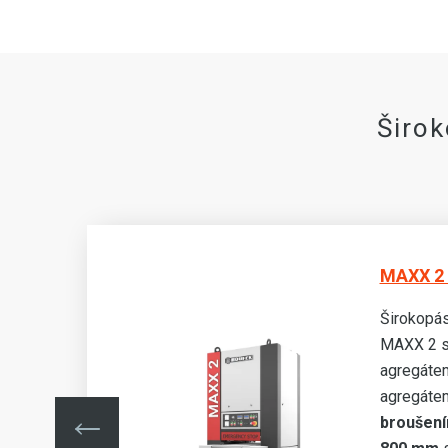
Širo
MAXX 2 
Širokopás
MAXX 2 s
agregátem
agregáte
šíře
broušení