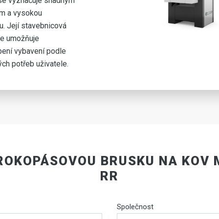
e vyznačuje snadným
ím a vysokou
u. Její stavebnicová
ce umožňuje
ení vybavení podle
ých potřeb uživatele.
ROKOPÁSOVOU BRUSKU NA KOV 
RR
Společnost