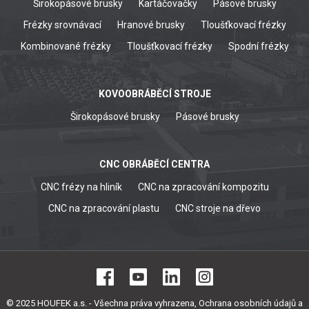
Širokopásové brusky
Kartáčovačky
Pásové brusky
Frézky srovnávací
Hranové brusky
Tloušťkovací frézky
Kombinované frézky
Tloušťkovací frézky
Spodní frézky
KOVOOBRÁBĚCÍ STROJE
Širokopásové brusky
Pásové brusky
CNC OBRÁBĚCÍ CENTRA
CNC frézy na hliník
CNC na zpracování kompozitu
CNC na zpracování plastu
CNC stroje na dřevo
© 2025 HOUFEK a.s. - Všechna práva vyhrazena,
Ochrana osobních údajů a