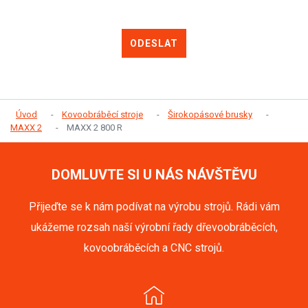
ODESLAT
Úvod
Kovoobráběcí stroje
Širokopásové brusky
MAXX 2
MAXX 2 800 R
DOMLUVTE SI U NÁS NÁVŠTĚVU
Přijeďte se k nám podívat na výrobu strojů. Rádi vám
ukážeme rozsah naší výrobní řady dřevoobráběcích,
kovoobráběcích a CNC strojů.