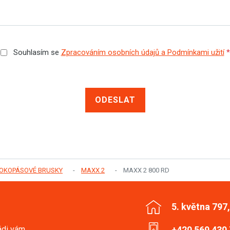
Souhlasím se
Zpracováním osobních údajů a Podmínkami užití
*
ODESLAT
ROKOPÁSOVÉ BRUSKY
MAXX 2
MAXX 2 800 RD
5. května 797
ádi vám
+420 569 430