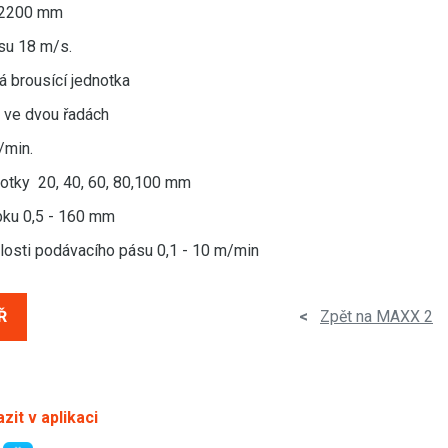
 2200 mm
su 18 m/s.
á brousící jednotka
 ve dvou řadách
./min.
notky 20, 40, 60, 80,100 mm
bku 0,5 - 160 mm
hlosti podávacího pásu 0,1 - 10 m/min
Ř
<
Zpět na MAXX 2
zit v aplikaci