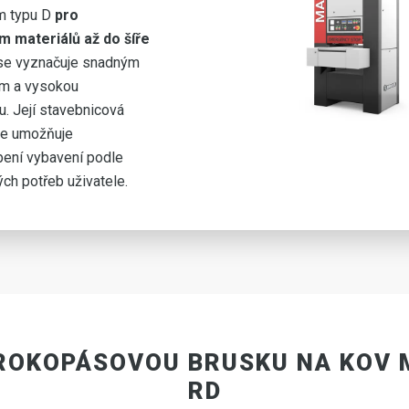
m typu D
pro
m materiálů až do šíře
e vyznačuje snadným
ím a vysokou
u. Její stavebnicová
ce umožňuje
ení vybavení podle
ých potřeb uživatele.
ROKOPÁSOVOU BRUSKU NA KOV 
RD