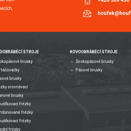
ěcích,
houfek@houf
OOBRÁBĚCÍ STROJE
KOVOOBRÁBĚCÍ STROJE
rokopásové brusky
Širokopásové brusky
rtáčovačky
Pásové brusky
sové brusky
ézky srovnávací
anové brusky
oušťkovací frézky
mbinované frézky
oušťkovací frézky
odní frézky