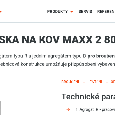
PRODUKTY
SERVIS
REFEREN
KA NA KOV MAXX 2 80
gátem typu R a jedním agregátem typu D
pro broušen
vebnicová konstrukce umožňuje přizpůsobení vybavení 
BROUŠENÍ
LEŠTĚNÍ
O
Technické par
1. Agregát R - praco