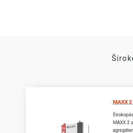
Širo
MAXX 2 
Širokopás
pu
MAXX 2 s
až
agregátem