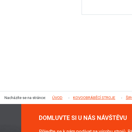
Nacházíte se na stránce:
ÚVOD
KOVOOBRÁBĚCÍ STROJE
ŠI
DOMLUVTE SI U NÁS NÁVŠTĚVU
Přijeďte se k nám podívat na výrobu strojů. R