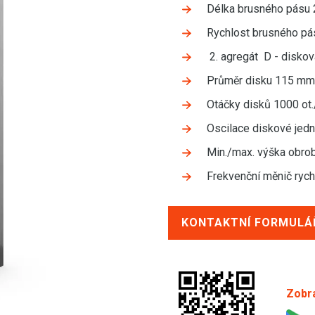
Délka brusného pásu
Rychlost brusného pá
2. agregát D - diskov
Průměr disku 115 mm
Otáčky disků 1000 ot
Oscilace diskové jed
Min./max. výška obro
Frekvenční měnič ryc
KONTAKTNÍ FORMULÁ
Zobra