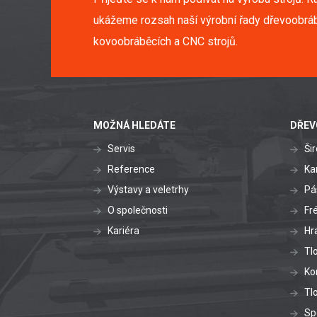
ukážeme rozsah naší výrobní řady dřevoobráb
kovoobráběcích a CNC strojů.
MOŽNÁ HLEDÁTE
DŘEV
Servis
Ši
Reference
Ka
Výstavy a veletrhy
Pá
O společnosti
Fr
Kariéra
Hr
Tl
Ko
Tl
Sp