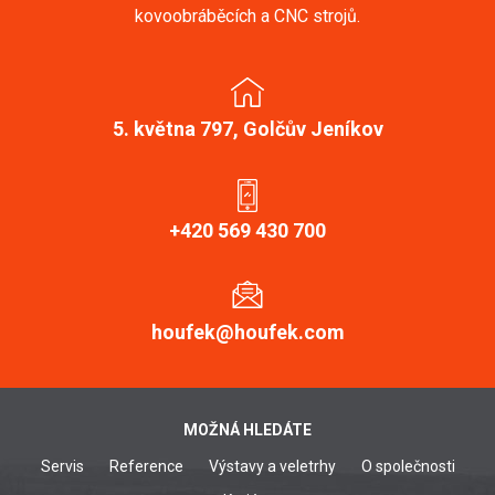
kovoobráběcích a CNC strojů.
5. května 797, Golčův Jeníkov
+420 569 430 700
houfek@houfek.com
MOŽNÁ HLEDÁTE
Servis
Reference
Výstavy a veletrhy
O společnosti