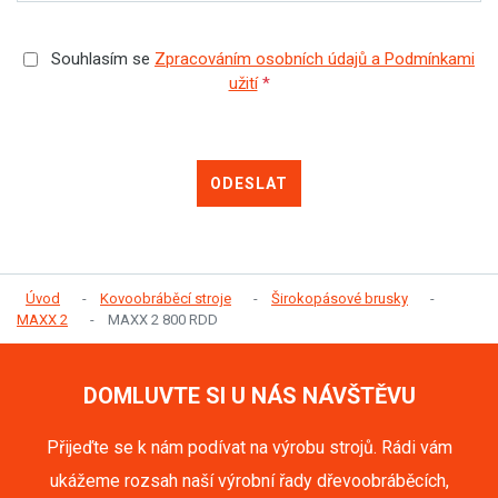
Souhlasím se
Zpracováním osobních údajů a Podmínkami
užití
*
ODESLAT
Úvod
Kovoobráběcí stroje
Širokopásové brusky
MAXX 2
MAXX 2 800 RDD
DOMLUVTE SI U NÁS NÁVŠTĚVU
Přijeďte se k nám podívat na výrobu strojů. Rádi vám
ukážeme rozsah naší výrobní řady dřevoobráběcích,